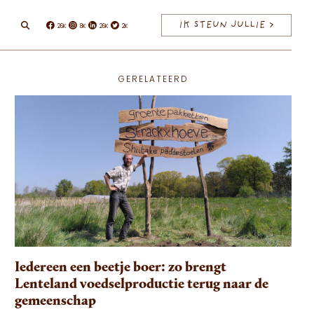
IK STEUN JULLIE >
26K
8K
26K
2K
Facebook
Instagram
Linkedin
Twitter
GERELATEERD
Iedereen een beetje boer: zo brengt
Lenteland voedselproductie terug naar de
gemeenschap