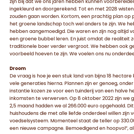
zijn blij dat we ons jaren hebben kunnen voorbereid
ingekleurd en doorgerekend. Tot en met 2028 wist
zouden gaan worden. Kortom, een prachtig plan op pap
het groene landschap toch wel anders te zijn. We heb
hebben aangemoedigd. Die waren en zijn nog altijd van
een groene bubbel leren. En juist omdat de realiteit 
traditionele boer verder vergroot. We hebben ook ge
voorbeeld hoeven te zijn. We voelen ons nu onderdeel 
Droom
De vraag is hoe je een stuk land van bijna 18 hectare
vele generaties hierna. Plannen zijn er genoeg, ond
instantie kozen ze voor een tuinderij van een halve 
inkomsten te verwerven. Op 8 oktober 2022 zijn we
2,5 maand hadden we al 266.000 euro opgehaald. Dit 
huishoudens die met alle liefde onderdeel willen zijn
voedselsysteem. Momenteel staat de teller op 330.000
een nieuwe campagne. Bemoedigend en hoopvol”, al