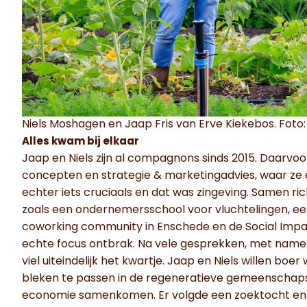
Niels Moshagen en Jaap Fris van Erve Kiekebos. Foto:
Alles kwam bij elkaar
Jaap en Niels zijn al compagnons sinds 2015. Daarvoo
concepten en strategie & marketingadvies, waar ze
echter iets cruciaals en dat was zingeving. Samen rich
zoals een ondernemersschool voor vluchtelingen, een
coworking community in Enschede en de Social Impact 
echte focus ontbrak. Na vele gesprekken, met name
viel uiteindelijk het kwartje. Jaap en Niels willen bo
bleken te passen in de regeneratieve gemeenschap
economie samenkomen. Er volgde een zoektocht en di