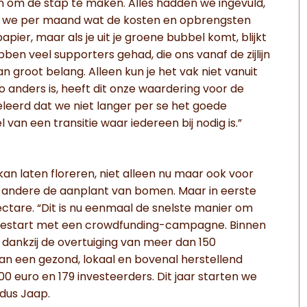
en om de stap te maken. Alles hadden we ingevuld,
en we per maand wat de kosten en opbrengsten
ier, maar als je uit je groene bubbel komt, blijkt
ben veel supporters gehad, die ons vanaf de zijlijn
 groot belang. Alleen kun je het vak niet vanuit
zo anders is, heeft dit onze waardering voor de
leerd dat we niet langer per se het goede
van een transitie waar iedereen bij nodig is.”
 kan laten floreren, niet alleen nu maar ook voor
er andere de aanplant van bomen. Maar in eerste
hectare. “Dit is nu eenmaal de snelste manier om
 gestart met een crowdfunding-campagne. Binnen
dankzij de overtuiging van meer dan 150
 van een gezond, lokaal en bovenal herstellend
 euro en 179 investeerders. Dit jaar starten we
dus Jaap.