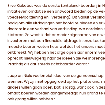
Erve Kiekebos was de eerste
-boerderij in 
Lenteland
initiatieven omdat ze een antwoord bieden op de vele 
voedselvoorziening en -verdeling). Dit vanuit verbind
nodig om alle uitdagingen het hoofd te bieden en er ie
daarom in een verhaal van verbinding. We oordelen te
luisteren. Zo weet ik dat er mede-eigenaren van onz
investeren met een financiële bijdrage in onze toeko
meeste boeren weten heus wel dat het anders moet,
ontbreekt. Wij hebben het afgelopen jaar enorm veel g
oprecht nieuwsgierig naar de ideeën die we inbreng
Prachtig als dat steeds zichtbaarder wordt.”
Jaap en Niels voelen zich deel van de gemeenschap.
wennen. Wij zijn niet opgegroeid op het platteland, ma
anders willen gaan doen. Dat is lastig, want ook in d
omdat boeren worden aangemoedigd hun grond te ex
ook graag willen hebben.”