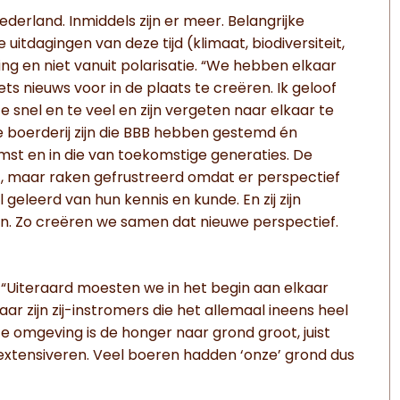
Nederland. Inmiddels zijn er meer. Belangrijke
uitdagingen van deze tijd (klimaat, biodiversiteit,
ing en niet vanuit polarisatie. “We hebben elkaar
ts nieuws voor in de plaats te creëren. Ik geloof
 snel en te veel en zijn vergeten naar elkaar te
e boerderij zijn die BBB hebben gestemd én
mst en in die van toekomstige generaties. De
 maar raken gefrustreerd omdat er perspectief
eleerd van hun kennis en kunde. En zij zijn
en. Zo creëren we samen dat nieuwe perspectief.
 “Uiteraard moesten we in het begin aan elkaar
ar zijn zij-instromers die het allemaal ineens heel
eze omgeving is de honger naar grond groot, juist
tensiveren. Veel boeren hadden ‘onze’ grond dus