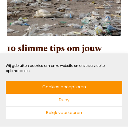
10 slimme tips om jouw
'plastic footprint' te
verkleinen
Wij gebruiken cookies om onze website en onze service te
optimaliseren.
28 SEPTEMBER 2017
GROEN
Cookies accepteren
DOOR NADINE MAARHUIS
LEESTIJD: 5 MIN
Deny
Als we willen voorkomen dat onze oceanen straks
Bekijk voorkeuren
meer plastic dan vis bevatten, moeten we beter
recyclen en veel minder plastic gebruiken. Met