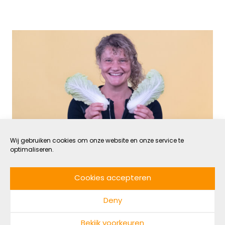
Wij gebruiken cookies om onze website en onze service te
optimaliseren.
Eet Lokaal met Laura de
Grave #6: Chinese kool
Cookies accepteren
Deny
3 NOVEMBER 2023
GROEN
Bekijk voorkeuren
DOOR LAURA DE GRAVE
LEESTIJD: 3 MIN