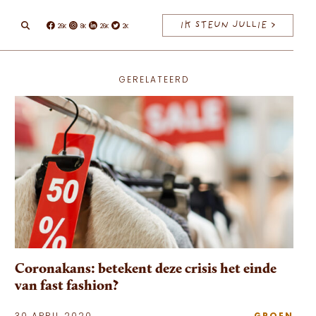
IK STEUN JULLIE >
26K
8K
26K
2K
Facebook
Instagram
Linkedin
Twitter
GERELATEERD
Coronakans: betekent deze crisis het einde
van fast fashion?