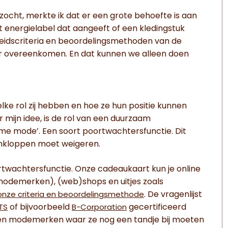
zocht, merkte ik dat er een grote behoefte is aan
ort energielabel dat aangeeft of een kledingstuk
eidscriteria en beoordelingsmethoden van de
 overeenkomen. En dat kunnen we alleen doen
ke rol zij hebben en hoe ze hun positie kunnen
ijn idee, is de rol van een duurzaam
e mode’. Een soort poortwachtersfunctie. Dit
ankloppen moet weigeren.
oortwachtersfunctie. Onze cadeaukaart kun je online
e modemerken), (web)shops en uitjes zoals
. De vragenlijst
onze criteria en beoordelingsmethode
of bijvoorbeeld
gecertificeerd
TS
B-Corporation
 weten modemerken waar ze nog een tandje bij moeten