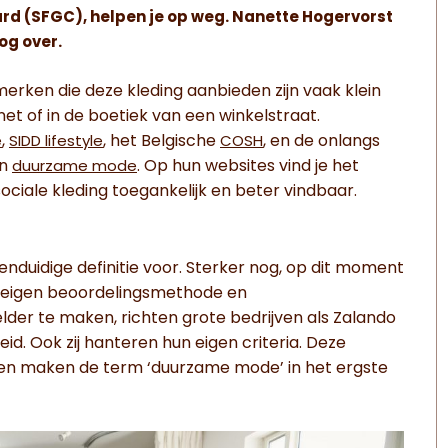
rd (SFGC), helpen je op weg. Nanette Hogervorst
og over.
merken die deze kleding aanbieden zijn vaak klein
net of in de boetiek van een winkelstraat.
,
, het Belgische
, en de onlangs
e
SIDD lifestyle
COSH
en
. Op hun websites vind je het
duurzame mode
sociale kleding toegankelijk en beter vindbaar.
nduidige definitie voor. Sterker nog, op dit moment
 eigen beoordelingsmethode en
der te maken, richten grote bedrijven als Zalando
d. Ook zij hanteren hun eigen criteria. Deze
g en maken de term ‘duurzame mode’ in het ergste