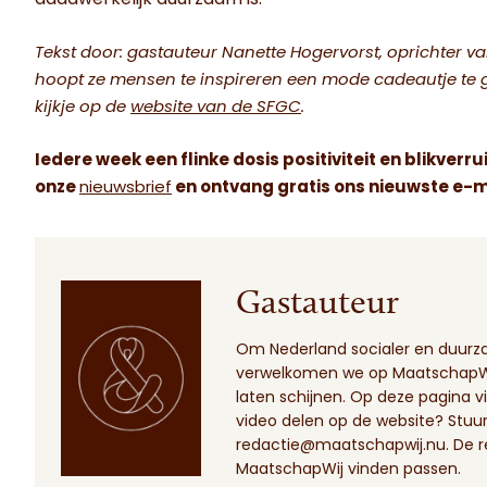
Tekst door: gastauteur Nanette Hogervorst, oprichter va
hoopt ze mensen te inspireren een mode cadeautje te 
kijkje op de
website van de SFGC
.
Iedere week een flinke dosis positiviteit en blikverru
onze
nieuwsbrief
en ontvang gratis ons nieuwste e-m
Gastauteur
Om Nederland socialer en duur
verwelkomen we op MaatschapWij
laten schijnen.
Op deze pagina
vi
video delen op de website? Stuur 
redactie@maatschapwij.nu
. De 
MaatschapWij vinden passen.