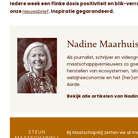
Iedere week een flinke dosis positiviteit en blik-verr
onze
nieuwsbrief
. Inspiratie gegarandeerd.
Nadine Maarhui
Als journalist, schrijver en vid
maatschappijvernieuwers zo goed 
herstellen van ecosystemen, ‘al
welzijnseconomie en het (her)o
Aarde.
Bekijk alle artikelen van Nadi
STEUN
Bij MaatschapWij zetten we al m