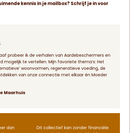
uimende kennis in je mailbox? Schrijf je in voor
s
eograaf probeer ik de verhalen van Aardebeschermers en
mogelijk te vertellen. Mijn favoriete thema’s: Het
ternatieve’ woonvormen, regeneratieve voeding, de
ntdekken van onze connectie met elkaar én Moeder
ne Maarhuis
eer dan
Dit collectief kan zonder financiële