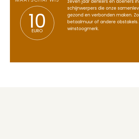
MAATSCHAPWIJ
zeven jaar denkers en doeners in
schijnwerpers die onze samenlev
gezond en verbonden maken. Zo
10
betaalmuur of andere obstakels.
winstoogmerk.
EURO