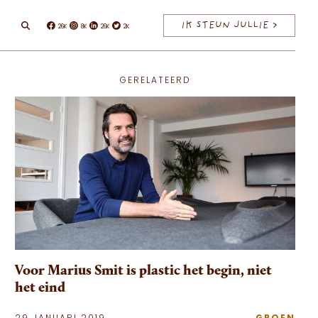
IK STEUN JULLIE >
26K
8K
26K
2K
Facebook
Instagram
Linkedin
Twitter
GERELATEERD
Voor Marius Smit is plastic het begin, niet
het eind