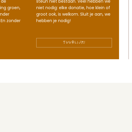
 de
steun niet bestaan. Veel hebben we
ing groen,
niet nodig: elke donatie, hoe klein of
nder
groot ook, is welkom. Sluit je aan, we
 En zonder
hebben je nodig!
TUURLIJK!