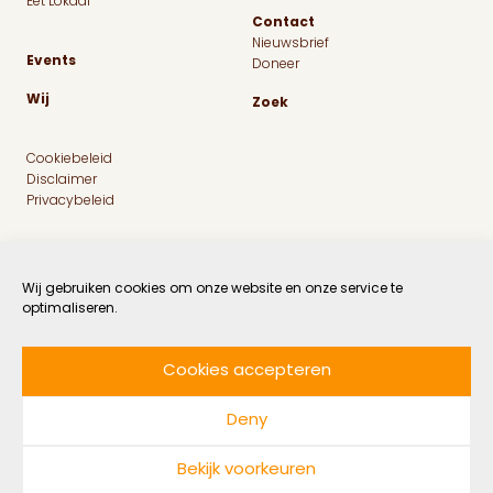
Eet Lokaal
Contact
Nieuwsbrief
Events
Doneer
Wij
Zoek
Cookiebeleid
Disclaimer
Privacybeleid
Wij gebruiken cookies om onze website en onze service te
optimaliseren.
Cookies accepteren
Facebook
Instagram
Linkedin
Twitter
Deny
© 2026 MaatschapWij
Bekijk voorkeuren