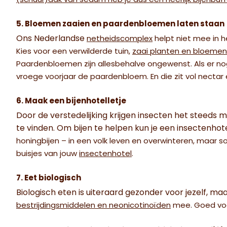
(schuur)dak van sedum heb je dus een heerlijk bijenbuf
5. Bloemen zaaien en paardenbloemen laten staan
Ons Nederlandse
netheidscomplex
helpt niet mee in h
Kies voor een verwilderde tuin,
zaai planten en bloemen
Paardenbloemen zijn allesbehalve ongewenst. Als er nog
vroege voorjaar de paardenbloem. En die zit vol nectar e
6. Maak een bijenhotelletje
Door de verstedelijking krijgen insecten het steeds 
te vinden. Om bijen te helpen kun je een insectenhot
honingbijen – in een volk leven en overwinteren, maar soli
buisjes van jouw
insectenhotel
.
7. Eet biologisch
Biologisch eten is uiteraard gezonder voor jezelf, maa
bestrijdingsmiddelen en neonicotinoïden
mee. Goed voor