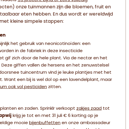
nmiddels
55 procent bijna of zelfs volledig
secten) onze tuinmannen zijn die bloemen, fruit en
etaalbaar eten hebben. En dus wordt er wereldwijd
met kleine simpele stappen:
ten
ijnlijk het gebruik van neonicotinoïden: een
rden in de fabriek in deze insecticide
t gif zich door de hele plant. Via de nectar en het
. Deze giffen vallen de hersens en het zenuwstelsel
doorsnee tuincentrum vind je leuke plantjes met het
egt. Want een bij is wel dol op een lavendelplant, maar
trum ook vol pesticiden
zitten.
e planten en zaden. Sprinklr verkoopt
zakjes zaad
tot
apwij
krijg je tot en met 31 juli € 6 korting op je
eweldige mooie
bijenbuffetten
en onze ambassadeur