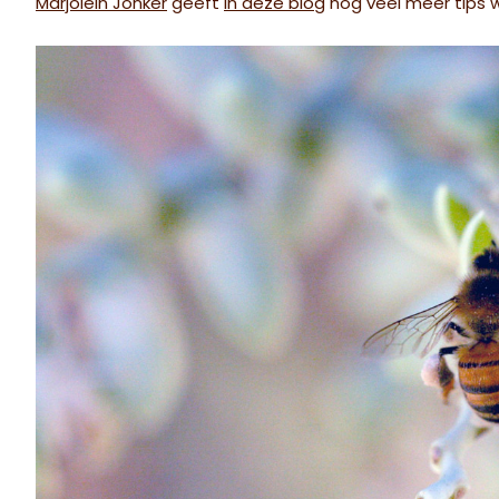
Marjolein Jonker
geeft
in deze blog
nog veel meer tips 