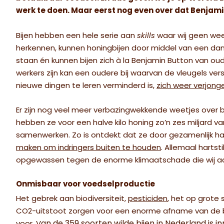
werk te doen. Maar eerst nog even over dat Benjami
Bijen hebben een hele serie aan
skills
waar wij geen wee
herkennen, kunnen honingbijen door middel van een dan
staan én kunnen bijen zich à la Benjamin Button van ou
werkers zijn kan een oudere bij waarvan de vleugels ver
nieuwe dingen te leren verminderd is,
zich weer verjong
Er zijn nog veel meer verbazingwekkende weetjes over 
hebben ze voor een halve kilo honing zo’n zes miljard 
samenwerken. Zo is ontdekt dat ze door gezamenlijk ha
maken om indringers buiten te houden
. Allemaal hartsti
opgewassen tegen de enorme klimaatschade die wij a
Onmisbaar voor voedselproductie
Het gebrek aan biodiversiteit,
pesticiden
, het op grot
CO2-uitstoot zorgen voor een enorme afname van de bije