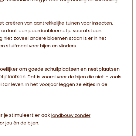
fe
t. Bovendien zorg je voor vergroening én verkoeling.
et creëren van aantrekkelijke tuinen voor insecten.
en laat een paardenbloemetje vooral staan.
 niet zoveel andere bloemen staan is er in het
n stuifmeel voor bijen en vlinders.
moeilijker om goede schuilplaatsen en nestplaatsen
el plaatsen.
Dat is vooral voor de bijen die niet – zoals
tair leven. In het voorjaar leggen ze eitjes in de
r je stimuleert er ook
landbouw zonder
 jou én de bijen.