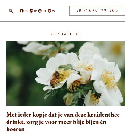
IK STEUN JULLIE >
26K
8K
26K
2K
Facebook
Instagram
Linkedin
Twitter
GERELATEERD
Met ieder kopje dat je van deze kruidenthee
drinkt, zorg je voor meer blije bijen én
boeren