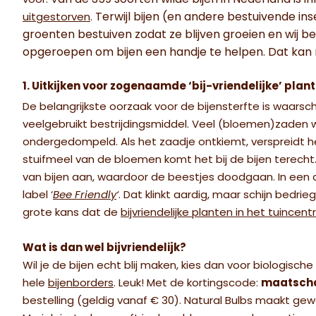
an de 359 soorten wilde bijen in Nederland is i
voor. V
Terwijl bijen (en andere bestuivende in
uitgestorven
.
groenten bestuiven zodat ze blijven groeien en wij b
opgeroepen om bijen een handje te helpen. Dat kan 
1. Uitkijken voor zogenaamde ‘bij-vriendelijke’ plan
De belangrijkste oorzaak voor de bijensterfte is waarsch
veelgebruikt bestrijdingsmiddel. Veel (bloemen)zaden wo
ondergedompeld.
Als het zaadje ontkiemt, verspreidt he
stuifmeel van de bloemen komt het bij de bijen terecht
van bijen aan, waardoor de beestjes doodgaan.
In een 
label ‘
Bee Friendly
‘
. Dat klinkt aardig, maar schijn bedri
grote kans dat de
bijvriendelijke planten in het tuincen
Wat is dan wel bijvriendelijk?
Wil je de bijen echt blij maken, kies dan voor biologisch
hele
bijenborders
. Leuk! Met de kortingscode:
maatsch
bestelling (geldig vanaf € 30). Natural Bulbs maakt g