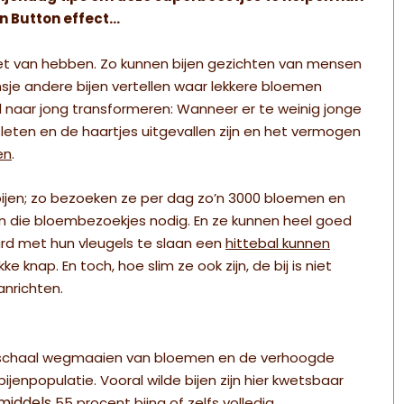
n Button effect…
t van hebben. Zo kunnen bijen gezichten van mensen
sje andere bijen vertellen waar lekkere bloemen
d naar jong transformeren:
Wanneer er te weinig jonge
sleten en de haartjes uitgevallen zijn en het vermogen
en
.
bijen; zo bezoeken ze per dag zo’n 3000 bloemen en
van die bloembezoekjes nodig.
En ze kunnen heel goed
rd met hun vleugels te slaan een
hittebal kunnen
kke knap. En toch, hoe slim ze ook zijn, de bij is niet
anrichten.
e schaal wegmaaien van bloemen en de verhoogde
npopulatie. Vooral wilde bijen zijn hier kwetsbaar