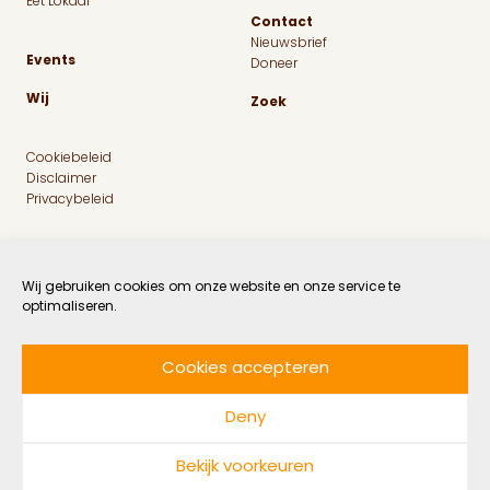
Eet Lokaal
Contact
Nieuwsbrief
Events
Doneer
Wij
Zoek
Cookiebeleid
Disclaimer
Privacybeleid
Wij gebruiken cookies om onze website en onze service te
optimaliseren.
Cookies accepteren
Facebook
Instagram
Linkedin
Twitter
Deny
© 2026 MaatschapWij
Bekijk voorkeuren