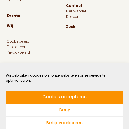
Eet Lokaal
Contact
Nieuwsbrief
Events
Doneer
Wij
Zoek
Cookiebeleid
Disclaimer
Privacybeleid
Wij gebruiken cookies om onze website en onze service te
optimaliseren.
Cookies accepteren
Facebook
Instagram
Linkedin
Twitter
Deny
© 2026 MaatschapWij
Bekijk voorkeuren