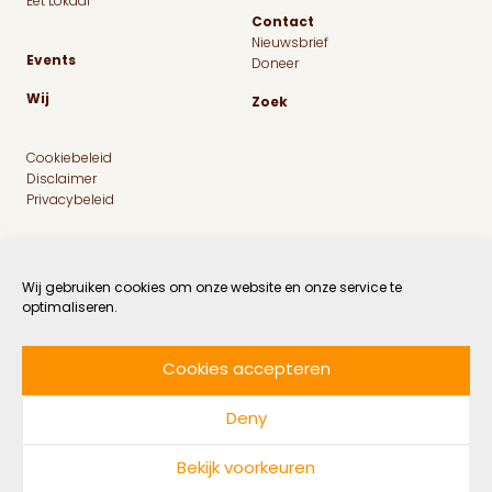
Eet Lokaal
Contact
Nieuwsbrief
Events
Doneer
Wij
Zoek
Cookiebeleid
Disclaimer
Privacybeleid
Wij gebruiken cookies om onze website en onze service te
optimaliseren.
Cookies accepteren
Facebook
Instagram
Linkedin
Twitter
Deny
© 2026 MaatschapWij
Bekijk voorkeuren