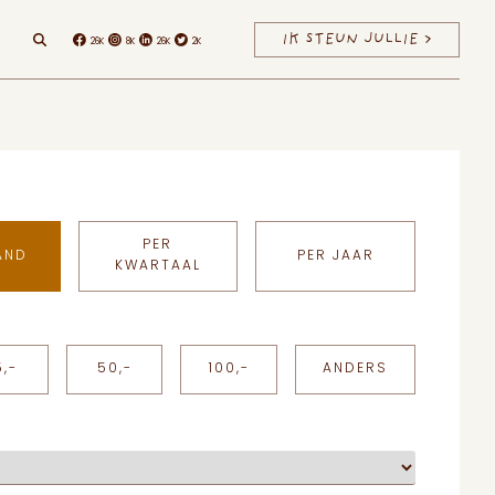
IK STEUN JULLIE >
26K
8K
26K
2K
Facebook
Instagram
Linkedin
Twitter
PER
AND
PER JAAR
KWARTAAL
5,-
50,-
100,-
ANDERS