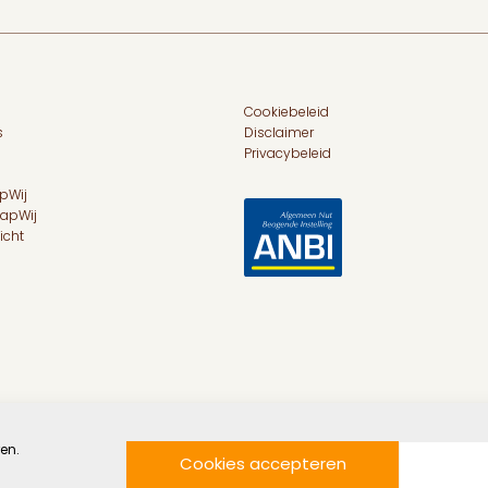
Cookiebeleid
s
Disclaimer
Privacybeleid
pWij
hapWij
icht
en.
Cookies accepteren