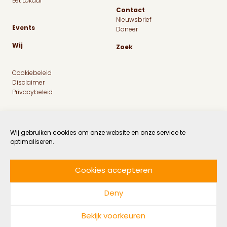
Eet Lokaal
Contact
Nieuwsbrief
Events
Doneer
Wij
Zoek
Cookiebeleid
Disclaimer
Privacybeleid
Wij gebruiken cookies om onze website en onze service te
optimaliseren.
Cookies accepteren
Facebook
Instagram
Linkedin
Twitter
Deny
© 2026 MaatschapWij
Bekijk voorkeuren