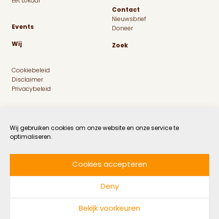
Eet Lokaal
Contact
Nieuwsbrief
Events
Doneer
Wij
Zoek
Cookiebeleid
Disclaimer
Privacybeleid
Wij gebruiken cookies om onze website en onze service te
optimaliseren.
Cookies accepteren
Facebook
Instagram
Linkedin
Twitter
Deny
© 2026 MaatschapWij
Bekijk voorkeuren