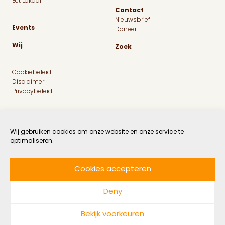
Eet Lokaal
Contact
Nieuwsbrief
Events
Doneer
Wij
Zoek
Cookiebeleid
Disclaimer
Privacybeleid
Wij gebruiken cookies om onze website en onze service te
optimaliseren.
Cookies accepteren
Facebook
Instagram
Linkedin
Twitter
Deny
© 2026 MaatschapWij
Bekijk voorkeuren