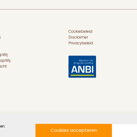
Cookiebeleid
s
Disclaimer
Privacybeleid
pWij
hapWij
icht
en.
Cookies accepteren