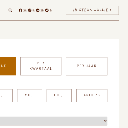
IK STEUN JULLIE >
26K
8K
26K
2K
Facebook
Instagram
Linkedin
Twitter
PER
AND
PER JAAR
KWARTAAL
5,-
50,-
100,-
ANDERS