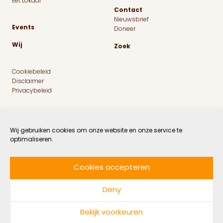
Eet Lokaal
Contact
Nieuwsbrief
Events
Doneer
Wij
Zoek
Cookiebeleid
Disclaimer
Privacybeleid
Wij gebruiken cookies om onze website en onze service te
optimaliseren.
Cookies accepteren
Facebook
Instagram
Linkedin
Twitter
Deny
© 2026 MaatschapWij
Bekijk voorkeuren