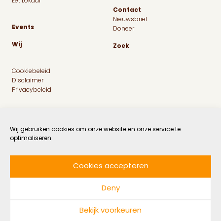
Eet Lokaal
Contact
Nieuwsbrief
Events
Doneer
Wij
Zoek
Cookiebeleid
Disclaimer
Privacybeleid
Wij gebruiken cookies om onze website en onze service te
optimaliseren.
Cookies accepteren
Facebook
Instagram
Linkedin
Twitter
Deny
© 2026 MaatschapWij
Bekijk voorkeuren