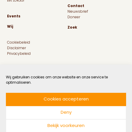
Eet Lokaal
Contact
Nieuwsbrief
Events
Doneer
Wij
Zoek
Cookiebeleid
Disclaimer
Privacybeleid
Wij gebruiken cookies om onze website en onze service te
optimaliseren.
Cookies accepteren
Facebook
Instagram
Linkedin
Twitter
Deny
© 2026 MaatschapWij
Bekijk voorkeuren