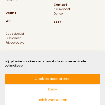
Eet Lokaal
Contact
Nieuwsbrief
Events
Doneer
Wij
Zoek
Cookiebeleid
Disclaimer
Privacybeleid
Wij gebruiken cookies om onze website en onze service te
optimaliseren.
Cookies accepteren
Facebook
Instagram
Linkedin
Twitter
Deny
© 2026 MaatschapWij
Bekijk voorkeuren