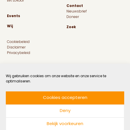
Eet Lokaal
Contact
Nieuwsbrief
Events
Doneer
Wij
Zoek
Cookiebeleid
Disclaimer
Privacybeleid
Wij gebruiken cookies om onze website en onze service te
optimaliseren.
Cookies accepteren
Facebook
Instagram
Linkedin
Twitter
Deny
© 2026 MaatschapWij
Bekijk voorkeuren