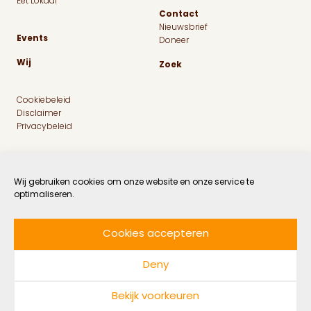
Eet Lokaal
Contact
Nieuwsbrief
Events
Doneer
Wij
Zoek
Cookiebeleid
Disclaimer
Privacybeleid
Wij gebruiken cookies om onze website en onze service te
optimaliseren.
Cookies accepteren
Facebook
Instagram
Linkedin
Twitter
Deny
© 2026 MaatschapWij
Bekijk voorkeuren