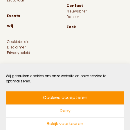
Eet Lokaal
Contact
Nieuwsbrief
Events
Doneer
Wij
Zoek
Cookiebeleid
Disclaimer
Privacybeleid
Wij gebruiken cookies om onze website en onze service te
optimaliseren.
Cookies accepteren
Facebook
Instagram
Linkedin
Twitter
Deny
© 2026 MaatschapWij
Bekijk voorkeuren