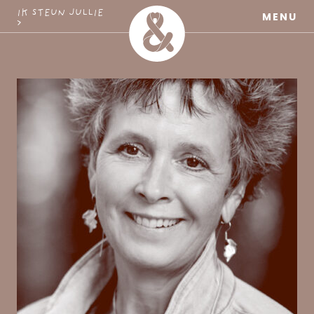
MaatschapWij
IK STEUN JULLIE
MENU
>