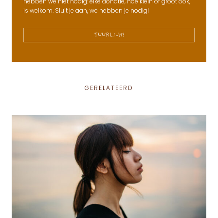
hebben we niet nodig: elke donatie, hoe klein of groot ook,
is welkom. Sluit je aan, we hebben je nodig!
TUURLIJK!
GERELATEERD