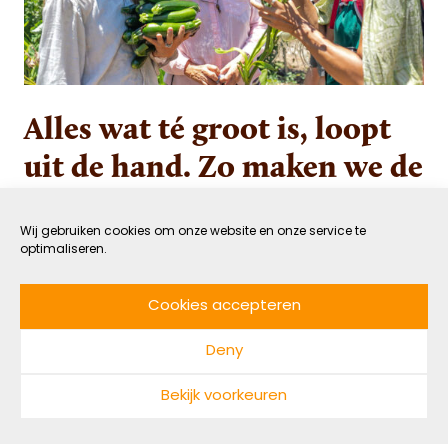
Alles wat té groot is, loopt
uit de hand. Zo maken we de
economie weer lokaal
Wij gebruiken cookies om onze website en onze service te
optimaliseren.
10 APRIL 2022
GROEN
DOOR NADINE MAARHUIS
LEESTIJD: 8 MIN
Cookies accepteren
Door economieën te lokaliseren, kunnen we mens
Deny
en natuur helen, weet Helena Norberg-Hodge.
Met Local Futures bouwt ze aan een wereld
Bekijk voorkeuren
waarin lokaal het nieuwe globaal is: “Op lokaal
niveau kun je de behoeften van de gemeenschap