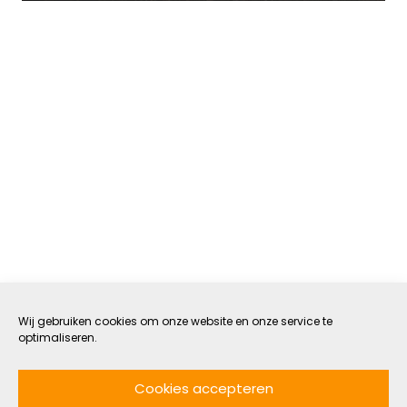
Wij gebruiken cookies om onze website en onze service te
optimaliseren.
Zullen we stoppen met
cadeaus die niet uit ons hart
Cookies accepteren