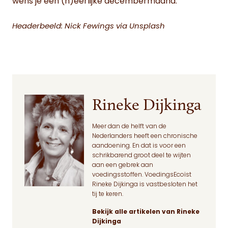
wens je een (h)eerlijke decembermaand.
Headerbeeld: Nick Fewings via Unsplash
Rineke Dijkinga
Meer dan de helft van de
Nederlanders heeft een chronische
aandoening. En dat is voor een
schrikbarend groot deel te wijten
aan een gebrek aan
voedingsstoffen. VoedingsEcoïst
Rineke Dijkinga is vastbesloten het
tij te keren.
Bekijk alle artikelen van Rineke
Dijkinga