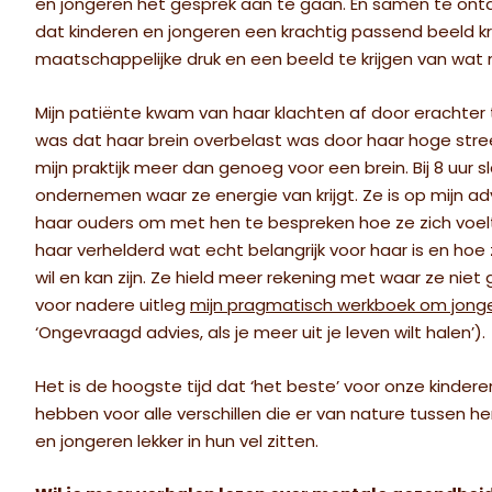
en jongeren het gesprek aan te gaan. En samen te ontdekk
dat kinderen en jongeren een krachtig passend beeld krij
maatschappelijke druk en een beeld te krijgen van wat
Mijn patiënte kwam van haar klachten af door erachter
was dat haar brein overbelast was door haar hoge streef
mijn praktijk meer dan genoeg voor een brein. Bij 8 uur sl
ondernemen waar ze energie van krijgt. Ze is op mijn 
haar ouders om met hen te bespreken hoe ze zich voe
haar verhelderd wat echt belangrijk voor haar is en ho
wil en kan zijn. Ze hield meer rekening met waar ze ni
voor nadere uitleg
mijn pragmatisch werkboek om jong
‘Ongevraagd advies, als je meer uit je leven wilt halen’).
Het is de hoogste tijd dat ‘het beste’ voor onze kindere
hebben voor alle verschillen die er van nature tussen hen
en jongeren lekker in hun vel zitten.