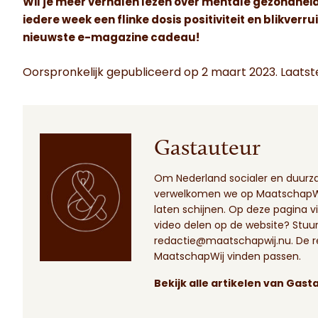
Wil je meer verhalen lezen over mentale gezondheid?
iedere week een flinke dosis positiviteit en blikverru
nieuwste e-magazine cadeau!
Oorspronkelijk gepubliceerd op 2 maart 2023. Laatste
Gastauteur
Om Nederland socialer en duur
verwelkomen we op MaatschapWij
laten schijnen.
Op deze pagina
vi
video delen op de website? Stuur 
redactie@maatschapwij.nu
. De 
MaatschapWij vinden passen.
Bekijk alle artikelen van Gast