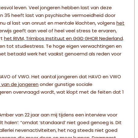
ccesvol leven. Veel jongeren hebben last van deze
n 35 heeft last van psychische vermoeidheid door
nu al last van onrust en mentale klachten, volgens
het
rwijs geeft aan veel of heel veel stress te ervaren,
rt
het RIVM, Trimbos Instituut en GGD GHOR Nederland
.
reden tot studiestress. Te hoge eigen verwachtingen en
et betaald werk het vaakst genoemd als reden voor
AVO of VWO. Het aantal jongeren dat HAVO en VWO
 van de jongeren
onder gunstige sociale
eren overvraagd wordt, wat klopt met de feiten dat 1
 Amber van 22 jaar aan mij tijdens een interview voor
ilt halen’: “omdat ‘standaard’ niet goed genoeg is. Dit
allerlei nevenactiviteiten, het nog steeds niet goed