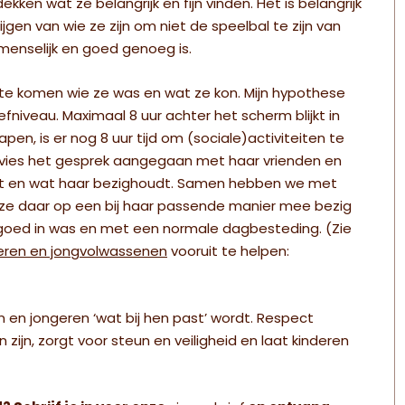
en wat ze belangrijk en fijn vinden. Het is belangrijk
gen van wie ze zijn om niet de speelbal te zijn van
 menselijk en goed genoeg is.
 te komen wie ze was en wat ze kon. Mijn hypothese
niveau. Maximaal 8 uur achter het scherm blijkt in
apen, is er nog 8 uur tijd om (sociale)activiteiten te
advies het gesprek aangegaan met haar vrienden en
lt en wat haar bezighoudt. Samen hebben we met
e ze daar op een bij haar passende manier mee bezig
et goed in was en met een normale dagbesteding. (Zie
eren en jongvolwassenen
vooruit te helpen:
n en jongeren ‘wat bij hen past’ wordt. Respect
 zijn, zorgt voor steun en veiligheid en laat kinderen