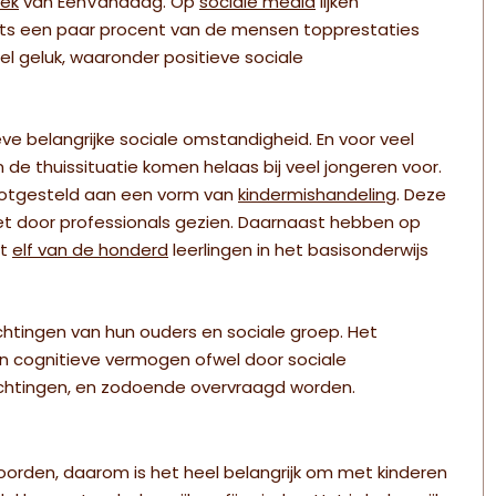
oek
van EenVandaag
. Op
sociale media
lijken
chts een paar procent van de mensen topprestaties
veel geluk, waaronder positieve sociale
eve belangrijke sociale omstandigheid. En voor veel
n de thuissituatie komen helaas bij veel jongeren voor.
lootgesteld aan een vorm van
kindermishandeling
. Deze
iet door professionals gezien. Daarnaast hebben op
st
elf van de honderd
leerlingen in het basisonderwijs
achtingen van hun ouders en sociale groep. Het
 hun cognitieve vermogen ofwel door sociale
chtingen, en zodoende overvraagd worden.
woorden, daarom is het heel belangrijk om met kinderen