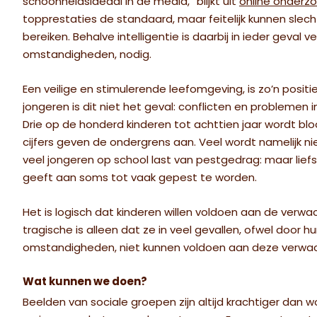
schoonheidsideaal in de media,” blijkt uit
online onderz
topprestaties de standaard, maar feitelijk kunnen sle
bereiken. Behalve intelligentie is daarbij in ieder geval 
omstandigheden, nodig.
Een veilige en stimulerende leefomgeving, is zo’n positi
jongeren is dit niet het geval: conflicten en problemen i
Drie op de honderd kinderen tot achttien jaar wordt b
cijfers geven de ondergrens aan. Veel wordt namelijk n
veel jongeren op school last van pestgedrag: maar lief
geeft aan soms tot vaak gepest te worden.
Het is logisch dat kinderen willen voldoen aan de verw
tragische is alleen dat ze in veel gevallen, ofwel door
omstandigheden, niet kunnen voldoen aan deze verwa
Wat kunnen we doen?
Beelden van sociale groepen zijn altijd krachtiger dan 