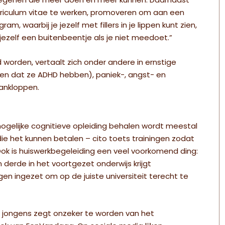
diegenen die meer doen en meer kunnen. Daarnaast
riculum vitae te werken, promoveren om aan een
, waarbij je jezelf met fillers in je lippen kunt zien,
 jezelf een buitenbeentje als je niet meedoet.”
worden, vertaalt zich onder andere in ernstige
en dat ze ADHD hebben), paniek-, angst- en
aankloppen.
mogelijke cognitieve opleiding behalen wordt meestal
 die het kunnen betalen – cito toets trainingen zodat
Ook is huiswerkbegeleiding een veel voorkomend ding:
 derde in het voortgezet onderwijs krijgt
en ingezet om op de juiste universiteit terecht te
e jongens zegt onzeker te worden van het