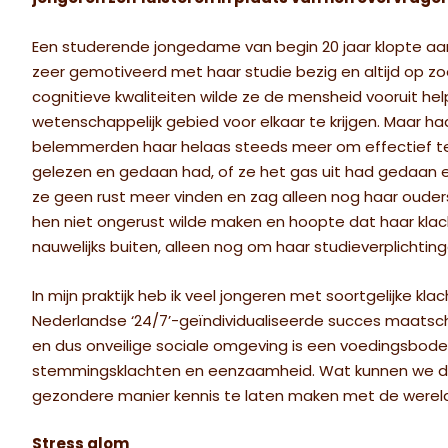
Een studerende jongedame van begin 20 jaar klopte aan b
zeer gemotiveerd met haar studie bezig en altijd op zo
cognitieve kwaliteiten wilde ze de mensheid vooruit hel
wetenschappelijk gebied voor elkaar te krijgen. Maar h
belemmerden haar helaas steeds meer om effectief te
gelezen en gedaan had, of ze het gas uit had gedaan e
ze geen rust meer vinden en zag alleen nog haar ouders
hen niet ongerust wilde maken en hoopte dat haar kla
nauwelijks buiten, alleen nog om haar studieverplichti
In mijn praktijk heb ik veel jongeren met soortgelijke 
Nederlandse ‘24/7’-geïndividualiseerde succes maatsch
en dus onveilige sociale omgeving is een voedingsbod
stemmingsklachten en eenzaamheid. Wat kunnen we do
gezondere manier kennis te laten maken met de were
Stress alom