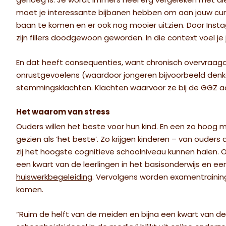
genoeg is. Je wordt immers heel erg vergeleken met 
moet je interessante bijbanen hebben om aan jouw cur
baan te komen en er ook nog mooier uitzien. Door Instagram
zijn fillers doodgewoon geworden. In die context voel je
En dat heeft consequenties, want chronisch overvraagd 
onrustgevoelens (waardoor jongeren bijvoorbeeld denk
stemmingsklachten. Klachten waarvoor ze bij de GGZ 
Het waarom van stress
Ouders willen het beste voor hun kind. En een zo hoog 
gezien als ‘het beste’. Zo krijgen kinderen – van ouders
zij het hoogste cognitieve schoolniveau kunnen halen. 
een kwart van de leerlingen in het basisonderwijs en een
huiswerkbegeleiding
. Vervolgens worden examentraining
komen.
”Ruim de helft van de meiden en bijna een kwart van d