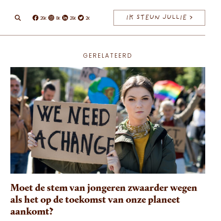
IK STEUN JULLIE >
26K
8K
26K
2K
Facebook
Instagram
Linkedin
Twitter
GERELATEERD
Moet de stem van jongeren zwaarder wegen
als het op de toekomst van onze planeet
aankomt?