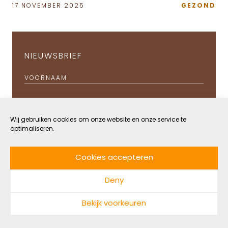
17 NOVEMBER 2025
GEZOND
NIEUWSBRIEF
VOORNAAM
E-MAIL
*
Wij gebruiken cookies om onze website en onze service te
IK GA AKKOORD MET HET
PRIVACYBELEID
optimaliseren.
Cookies accepteren
Deny
Bekijk voorkeuren