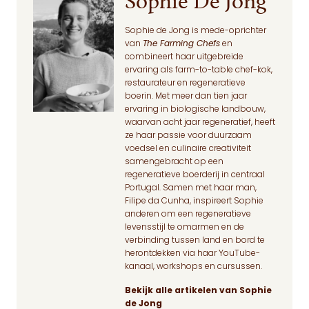
Sophie De Jong
Sophie de Jong is mede-oprichter
van
The Farming Chefs
en
combineert haar uitgebreide
ervaring als farm-to-table chef-kok,
restaurateur en regeneratieve
boerin. Met meer dan tien jaar
ervaring in biologische landbouw,
waarvan acht jaar regeneratief, heeft
ze haar passie voor duurzaam
voedsel en culinaire creativiteit
samengebracht op een
regeneratieve boerderij in centraal
Portugal. Samen met haar man,
Filipe da Cunha, inspireert Sophie
anderen om een regeneratieve
levensstijl te omarmen en de
verbinding tussen land en bord te
herontdekken via haar YouTube-
kanaal, workshops en cursussen.
Bekijk alle artikelen van Sophie
de Jong