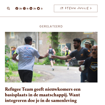
IK STEUN JULLIE >
26K
8K
26K
2K
Facebook
Instagram
Linkedin
Twitter
GERELATEERD
Refugee Team geeft nieuwkomers een
basisplaats in de maatschappij. Want
integreren doe je ín de samenleving