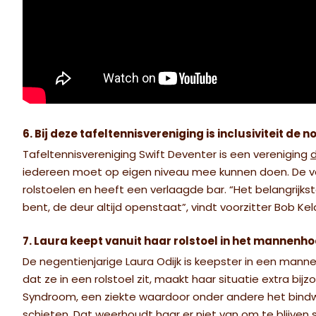
6. Bij deze tafeltennisvereniging is inclusiviteit de 
Tafeltennisvereniging Swift Deventer is een vereniging
d
iedereen moet op eigen niveau mee kunnen doen. De vere
rolstoelen en heeft een verlaagde bar. “Het belangrijkst
bent, de deur altijd openstaat”, vindt voorzitter Bob K
7. Laura keept vanuit haar rolstoel in het mannen
De negentienjarige Laura Odijk is keepster in een mann
dat ze in een rolstoel zit, maakt haar situatie extra bi
Syndroom, een ziekte waardoor onder andere het bindwe
schieten. Dat weerhoudt haar er niet van om te blijven