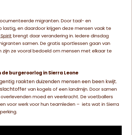
documenteerde migranten. Door taal- en
ap lastig, en daardoor krijgen deze mensen
vaak te
pirit
brengt daar verandering in. Iedere dinsdag
granten samen. De gratis sportlessen gaan van
n zijn ze vooral bedoeld om mensen met elkaar te
de burgeroorlog in Sierra Leone
negentig raakten duizenden mensen een been kwijt.
 slachtoffer
van kogels of een landmijn. Door samen
overlevenden moed en veerkracht. De voetballers
en voor werk voor hun teamleden – iets wat in Sierra
perking.