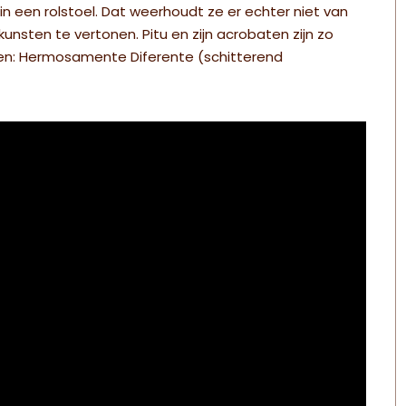
n in een rolstoel. Dat weerhoudt ze er echter niet van
nsten te vertonen. Pitu en zijn acrobaten zijn zo
en: Hermosamente Diferente (schitterend