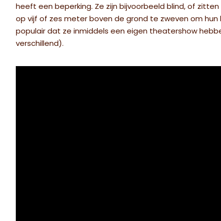
heeft een beperking. Ze zijn bijvoorbeeld blind, of zitte
op vijf of zes meter boven de grond te zweven om hun ku
populair dat ze inmiddels een eigen theatershow hebb
verschillend).