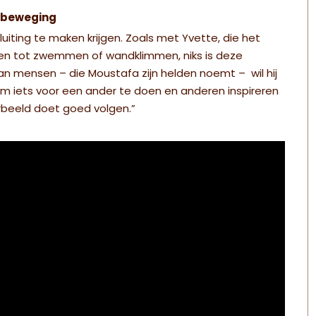
n beweging
iting te maken krijgen. Zoals met Yvette, die het
tsen tot zwemmen of wandklimmen, niks is deze
an mensen – die Moustafa zijn helden noemt – wil hij
s om iets voor een ander te doen en anderen inspireren
orbeeld doet goed volgen.”