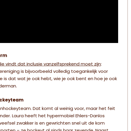
norm
ie vindt dat inclusie vanzelfsprekend moet zijn
:
niging is bijvoorbeeld volledig toegankelijk voor
e is dat wat je ook hebt, wie je ook bent en hoe je ook
elderman.
hockeyteam
enhockeyteam. Dat komt al weinig voor, maar het feit
jzonder. Laura heeft het hypermobiel Ehlers-Danlos
efsel zwakker is en gewrichten snel uit de kom
 sporten – ze hockeyt al sinds haar zevende. Naast