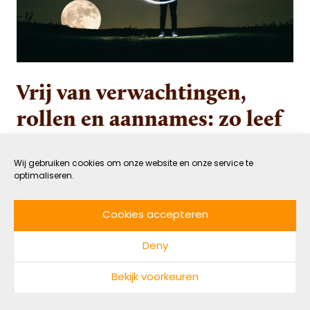
Vrij van verwachtingen,
rollen en aannames: zo leef
je meer vanuit je kern
Wij gebruiken cookies om onze website en onze service te
optimaliseren.
11 MEI 2022
GEZOND
DOOR LENIE VAN SCHIE
LEESTIJD: 5 MIN
Cookies accepteren
In een tijd van mentale reuring, neemt
Deny
psycholoog Lenie van Schie ons mee in het proces
van zelfonderzoek. In haar vorige blog schreef ze
Bekijk voorkeuren
over gedragspatronen die niet langer
functioneel zijn. In deze blog ligt de focus op je