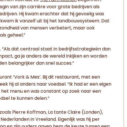
rnemen voordat ze
begonnen.
The Farm Kitchen
n van zijn carrière voor grote bedrijven als
drijven. Hij kwam erachter dat hij gevoelig was
 kwam ik vanzelf uit bij het landbouwsysteem. Dat
gezondheid van mensen verbetert, maar ook
als geheel.”
. “Als dat centraal staat in bedrijfsstrategieën dan
mpact, ga je anders de wereld inkijken en worden
n belangrijker dan snel succes.”
rant ‘Vork & Mes’. Bij dit restaurant, met een
k hij al anders naar voedsel. “Ik had er een eigen
or het menu en was constant op zoek naar een
sel te kunnen delen.”
zoals Pierre Koffman, La tante Claire (Londen),
Nederlanden in Vreeland. Eigenlijk was hij per
erling en zijn ouders gaven hem de keuze tussen een