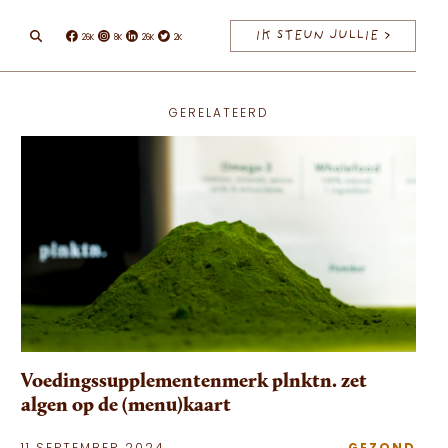
IK STEUN JULLIE >
26K
8K
26K
2K
Facebook
Instagram
Linkedin
Twitter
GERELATEERD
Voedingssupplementenmerk plnktn. zet
algen op de (menu)kaart