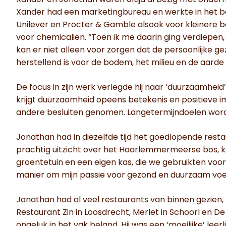
Xander en Jonathan waren altijd al bezig met onde
Xander had een marketingbureau en werkte in het begi
Unilever en Procter & Gamble alsook voor kleinere be
voor chemicaliën. “Toen ik me daarin ging verdiepen,
kan er niet alleen voor zorgen dat de persoonlijke 
herstellend is voor de bodem, het milieu en de aarde 
De focus in zijn werk verlegde hij naar ‘duurzaamheid’
krijgt duurzaamheid opeens betekenis en positieve i
andere besluiten genomen. Langetermijndoelen worde
Jonathan had in diezelfde tijd het goedlopende restau
prachtig uitzicht over het Haarlemmermeerse bos, kee
groentetuin en een eigen kas, die we gebruikten vo
manier om mijn passie voor gezond en duurzaam voed
Jonathan had al veel restaurants van binnen gezien, 
Restaurant Zin in Loosdrecht, Merlet in Schoorl en De 
ongeluk in het vak beland. Hij was een ‘moeilijke’ le