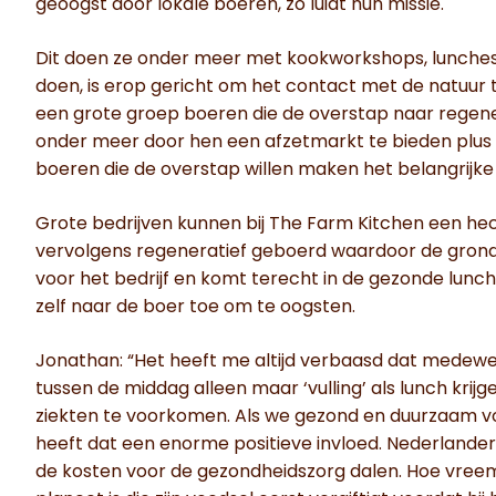
geoogst door lokale boeren, zo luidt hun missie.
Dit doen ze onder meer met kookworkshops, lunches 
doen, is erop gericht om het contact met de natuur t
een grote groep boeren die de overstap naar regen
onder meer door hen een afzetmarkt te bieden plus
boeren die de overstap willen maken het belangrijke z
Grote bedrijven kunnen bij The Farm Kitchen een hec
vervolgens regeneratief geboerd waardoor de grond
voor het bedrijf en komt terecht in de gezonde lu
zelf naar de boer toe om te oogsten.
Jonathan: “Het heeft me altijd verbaasd dat medewe
tussen de middag alleen maar ‘vulling’ als lunch krijg
ziekten te voorkomen. Als we gezond en duurzaam v
heeft dat een enorme positieve invloed. Nederlander
de kosten voor de gezondheidszorg dalen. Hoe vreem