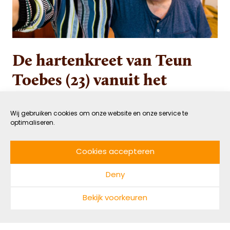
De hartenkreet van Teun
Toebes (23) vanuit het
verpleeghuis: “Geld lost
niks op, het gaat om
Wij gebruiken cookies om onze website en onze service te
optimaliseren.
menselijke aandacht”
Cookies accepteren
20 SEPTEMBER 2022
VERBONDEN
Deny
DOOR NATHALIE VAN
LEESTIJD: 7 MIN
WIJKVLIET
Bekijk voorkeuren
In 2020 neemt Teun Toebes (23) het besluit om op
de gesloten afdeling van een verpleeghuis te