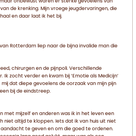
n, maar onbewust waren er sterke gevoelens van
van de krenking. Mijn vroege jeugdervaringen, die
al en daar laat ik het bij.
 van Rotterdam liep naar de bijna invalide man die
eed, chirurgen en de pijnpoli. Verschillende
 Ik zocht verder en kwam bij ‘Emotie als Medicijn’
ij dat diepe gevoelens de oorzaak van mijn pijn
een bij de eindstreep.
 met mijzelf en anderen was ik in het leven een
t altijd te kloppen. Iets dat ik van huis uit niet
 aandacht te geven en om die goed te ordenen.