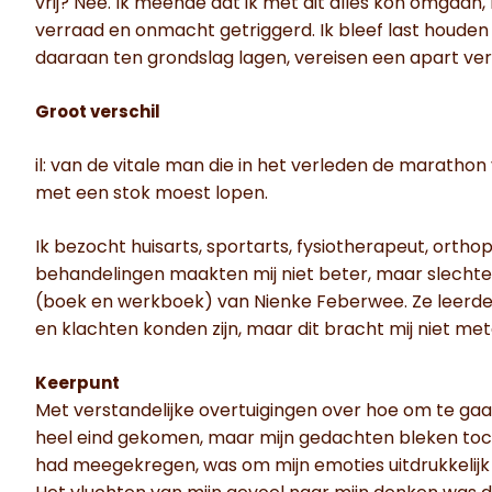
vrij? Nee. Ik meende dat ik met dit alles kon omgaa
verraad en onmacht getriggerd. Ik bleef last houden 
daaraan ten grondslag lagen, vereisen een apart verha
Groot verschil
il: van de vitale man die in het verleden de marathon
met een stok moest lopen.
Ik bezocht huisarts, sportarts, fysiotherapeut, orthop
behandelingen maakten mij niet beter, maar slechter.
(boek en werkboek) van Nienke Feberwee. Ze leerde m
en klachten konden zijn, maar dit bracht mij niet met
Keerpunt
Met verstandelijke overtuigingen over hoe om te gaan
heel eind gekomen, maar mijn gedachten bleken toch nie
had meegekregen, was om mijn emoties uitdrukkelijk