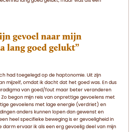
decennia lang goed gelukt, maar was als een
ijn gevoel naar mijn
a lang goed gelukt”
ch had toegelegd op de haptonomie. Uit zijn
van mijzelf, omdat ik dacht dat het goed was. En dus
 paradigma van goed/fout maar beter veranderen
. Zo begon mijn reis van onprettige gevoelens met
tige gevoelens met lage energie (verdriet) en
at dingen anders kunnen lopen dan gewenst en
 een heel specifieke beweging is er gevoeligheid in
kke darm ervaar ik als een erg gevoelig deel van mijn