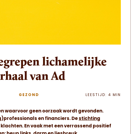
egrepen lichamelijke
erhaal van Ad
GEZOND
LEESTIJD: 4 MIN
en waarvoor geen oorzaak wordt gevonden.
g)professionals en financiers. De
stichting
 klachten. En vaak met een verrassend positief
en: heup links, darm en liesbreuk