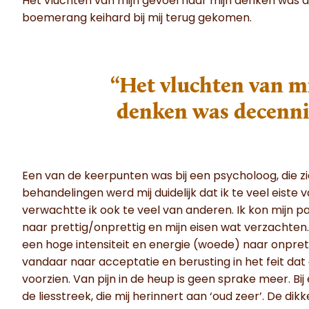
Het vluchten van mijn gevoel naar mijn denken was 
boemerang keihard bij mij terug gekomen.
“Het vluchten van m
denken was decenni
Een van de keerpunten was bij een psycholoog, die zi
behandelingen werd mij duidelijk dat ik te veel eiste 
verwachtte ik ook te veel van anderen. Ik kon mijn
naar prettig/onprettig en mijn eisen wat verzachten
een hoge intensiteit en energie (woede) naar onpret
vandaar naar acceptatie en berusting in het feit d
voorzien. Van pijn in de heup is geen sprake meer. Bij
de liesstreek, die mij herinnert aan ‘oud zeer’. De di