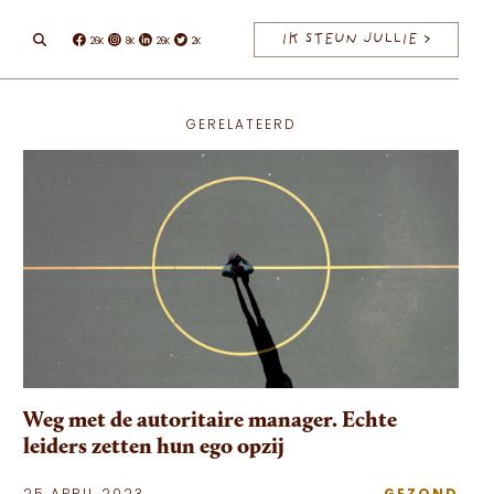
IK STEUN JULLIE >
26K
8K
26K
2K
Facebook
Instagram
Linkedin
Twitter
GERELATEERD
Weg met de autoritaire manager. Echte
leiders zetten hun ego opzij