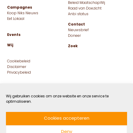
Met deze zelfmaak-tips eet
je betaalbaar én biologisch,
ook in tijden van inflatie
Wij gebruiken cookies om onze website en onze service te
optimaliseren.
16 NOVEMBER 2022
GEZOND
DOOR ROANNE VAN BAREN
LEESTIJD: 6 MIN
Cookies accepteren
In tijden van hoge gasprijzen en dure
Deny