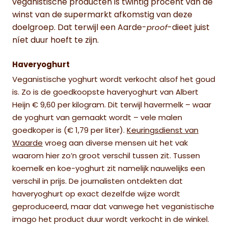
veganistische producten is twintig procent van de
winst van de supermarkt afkomstig van deze
doelgroep. Dat terwijl een Aarde-
-dieet juist
proof
níet duur hoeft te zijn.
Haveryoghurt
Veganistische yoghurt wordt verkocht alsof het goud
is. Zo is de goedkoopste haveryoghurt van Albert
Heijn € 9,60 per kilogram. Dit terwijl havermelk – waar
de yoghurt van gemaakt wordt – vele malen
goedkoper is (€ 1,79 per liter).
Keuringsdienst van
Waarde
vroeg aan diverse mensen uit het vak
waarom hier zo’n groot verschil tussen zit. Tussen
koemelk en koe-yoghurt zit namelijk nauwelijks een
verschil in prijs. De journalisten ontdekten dat
haveryoghurt op exact dezelfde wijze wordt
geproduceerd, maar dat vanwege het veganistische
imago het product duur wordt verkocht in de winkel.