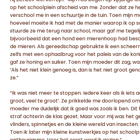
hij zichzelf wel kon zijn. “Mijn reis begon op vijfjari
op het schoolplein afscheid van me. Zonder dat ze het
verschool me in een schuurtje in de tuin. Toen mijn 
hoeveel moeite ik had met de manier waarop ik op sc
stuurde ze me terug naar school, maar gaf me tegelijk
bijvoorbeeld dat een hond een mierenhoop had besch
de mieren. Als gereedschap gebruikte ik een scheer
zelfs met een ophaalbrug voor het paleis van de kon
gaf ze honing en suiker. Toen mijn moeder dit zag, w
‘Als het niet klein genoeg is, dan is het niet groot gen
ze.”
“Ik was niet meer te stoppen. Iedere keer als ik iets aa
groot, veel te groot’. Ze prikkelde me doorlopend om
moeder me duidelijk dat ik goed was zoals ik ben. Dit
straf achterin de klas gezet. Maar voor mij was het ge
vlinders, spinnetjes en de kleine wereld van insecten
Toen ik later mijn kleine kunstwerkjes op het school