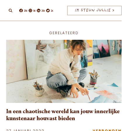
IK STEUN JULLIE >
26K
8K
26K
2K
Facebook
Instagram
Linkedin
Twitter
GERELATEERD
In een chaotische wereld kan jouw innerlijke
kunstenaar houvast bieden