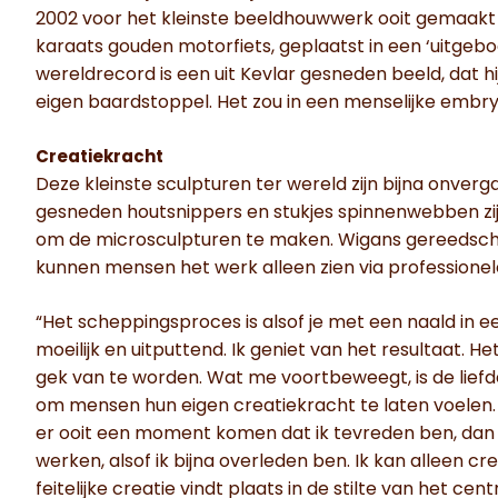
2002 voor het kleinste beeldhouwwerk ooit gemaakt
karaats gouden motorfiets, geplaatst in een ‘uitgebo
wereldrecord is een uit Kevlar gesneden beeld, dat h
eigen baardstoppel. Het zou in een menselijke embr
Creatiekracht
Deze kleinste sculpturen ter wereld zijn bijna onverga
gesneden houtsnippers en stukjes spinnenwebben zij
om de microsculpturen te maken. Wigans gereedscha
kunnen mensen het werk alleen zien via profession
“Het scheppingsproces is alsof je met een naald in ee
moeilijk en uitputtend. Ik geniet van het resultaat. H
gek van te worden. Wat me voortbeweegt, is de liefde
om mensen hun eigen creatiekracht te laten voelen. 
er ooit een moment komen dat ik tevreden ben, dan 
werken, alsof ik bijna overleden ben. Ik kan alleen cre
feitelijke creatie vindt plaats in de stilte van het c