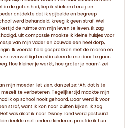
ge leeftijd. Mijn moeder bracht me naar school en nam
 in de gaten had, liep ik stiekem terug en
moeder ontdekte dat ik spijbelde en begreep
hool werd behandeld, kreeg ik geen straf. Wel
ertijd de ruimte om mijn leven te leven. Ik zag
adigd. Uit compassie maakte ik kleine huisjes voor
mesje van mijn vader en bouwde een heel dorp,
ingin. Ik voerde hele gesprekken met de mieren en
as ze overweldigd en stimuleerde me door te gaan.
oeg. Hoe kleiner je werkt, hoe groter je naam’, zei
n mijn moeder liet zien, dan zei ze: ‘Ah, dat is te
 mezelf te verbeteren. Tegelijkertijd maakte mijn
 had ik op school nooit gehoord. Daar werd ik voor
en straf, want ik kon naar buiten kijken. Ik zag
. Het was alsof ik naar Disney Land werd gestuurd.
plein deelde met andere kinderen proefde ik hun