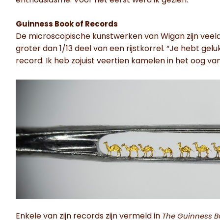
enthousiasme. Voor het eerst werd ik gezien.”
Guinness Book of Records
De microscopische kunstwerken van Wigan zijn veelal
groter dan 1/13 deel van een rijstkorrel. “Je hebt ge
record. Ik heb zojuist veertien kamelen in het oog va
Enkele van zijn records zijn vermeld in
The Guinness B