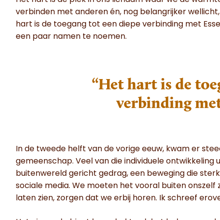
Het hart is dé plek in ons lichaam waar we de warmte
verbinden met anderen én, nog belangrijker wellicht, 
hart is de toegang tot een diepe verbinding met Essen
een paar namen te noemen.
“Het hart is de to
verbinding met
In de tweede helft van de vorige eeuw, kwam er stee
gemeenschap. Veel van die individuele ontwikkeling uit
buitenwereld gericht gedrag, een beweging die ste
sociale media. We moeten het vooral buiten onszelf
laten zien, zorgen dat we erbij horen. Ik schreef erove