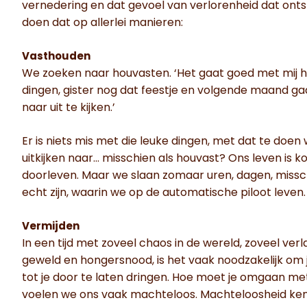
vernedering en dat gevoel van verlorenheid dat ontsta
doen dat op allerlei manieren:
Vasthouden
We zoeken naar houvasten. ‘Het gaat goed met mij ho
dingen, gister nog dat feestje en volgende maand 
naar uit te kijken.’
Er is niets mis met die leuke dingen, met dat te doen w
uitkijken naar… misschien als houvast? Ons leven is k
doorleven. Maar we slaan zomaar uren, dagen, missch
echt zijn, waarin we op de automatische piloot leven
Vermijden
In een tijd met zoveel chaos in de wereld, zoveel verl
geweld en hongersnood, is het vaak noodzakelijk om j
tot je door te laten dringen. Hoe moet je omgaan met
voelen we ons vaak machteloos. Machteloosheid kende