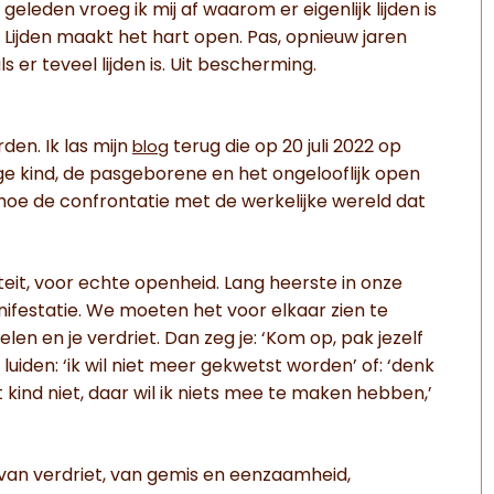
geleden vroeg ik mij af waarom er eigenlijk lijden is
: Lijden maakt het hart open. Pas, opnieuw jaren
ls er teveel lijden is. Uit bescherming.
den. Ik las mijn
terug die op 20 juli 2022 op
blog
ge kind, de pasgeborene en het ongelooflijk open
n hoe de confrontatie met de werkelijke wereld dat
teit, voor echte openheid. Lang heerste in onze
nifestatie. We moeten het voor elkaar zien te
len en je verdriet. Dan zeg je: ‘Kom op, pak jezelf
n luiden: ‘ik wil niet meer gekwetst worden’ of: ‘denk
t kind niet, daar wil ik niets mee te maken hebben,’
van verdriet, van gemis en eenzaamheid,