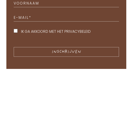
VOORNAAM
E-MAIL
*
IK GA AKKOORD MET HET
PRIVACYBELEID