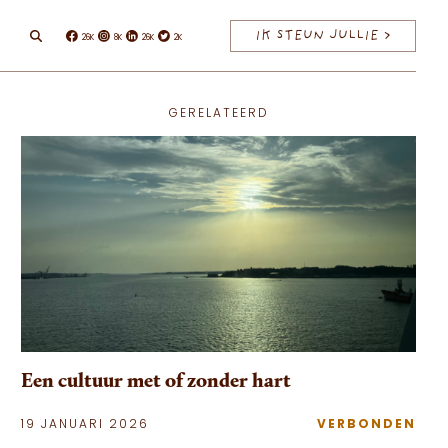
IK STEUN JULLIE >
26K
8K
26K
2K
Facebook
Instagram
Linkedin
Twitter
GERELATEERD
Een cultuur met of zonder hart
19 JANUARI 2026
VERBONDEN