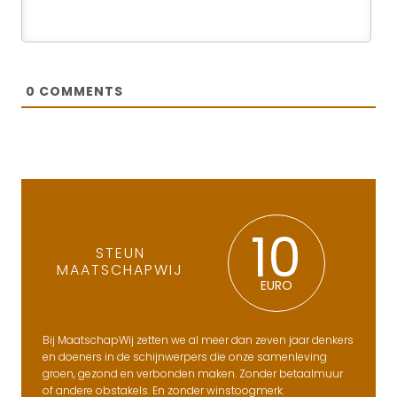
0
COMMENTS
10
STEUN
MAATSCHAPWIJ
EURO
Bij MaatschapWij zetten we al meer dan zeven jaar denkers
en doeners in de schijnwerpers die onze samenleving
groen, gezond en verbonden maken. Zonder betaalmuur
of andere obstakels. En zonder winstoogmerk.