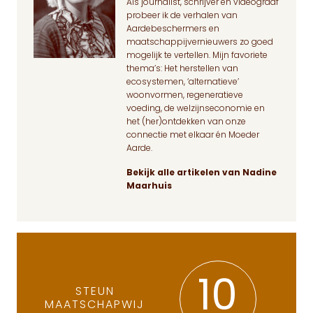
Als journalist, schrijver en videograaf
probeer ik de verhalen van
Aardebeschermers en
maatschappijvernieuwers zo goed
mogelijk te vertellen. Mijn favoriete
thema’s: Het herstellen van
ecosystemen, ‘alternatieve’
woonvormen, regeneratieve
voeding, de welzijnseconomie en
het (her)ontdekken van onze
connectie met elkaar én Moeder
Aarde.
Bekijk alle artikelen van Nadine
Maarhuis
10
STEUN
MAATSCHAPWIJ