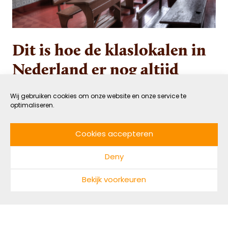
Dit is hoe de klaslokalen in
Nederland er nog altijd
uitzien, ondanks alle
Wij gebruiken cookies om onze website en onze service te
onderwijsinnovaties
optimaliseren.
Cookies accepteren
10 OKTOBER 2016
VERBONDEN
DOOR JOOST MARSMAN
LEESTIJD: 3 MIN
Deny
Geen systeem waaraan de afgelopen 40 jaar
Bekijk voorkeuren
zoveel gesleuteld is als ons onderwijs. Toch blijft
de motor maar haperen. MaatschapWij stelt je
voor aan drie stemmen. Zij vinden dat het roer
radicaal om moet door innovatie in het onderwijs