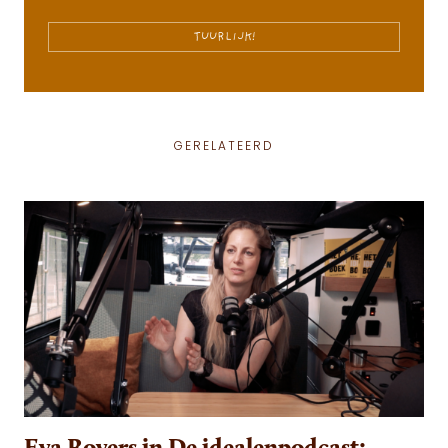
TUURLIJK!
GERELATEERD
Eva Rovers in De idealenpodcast: