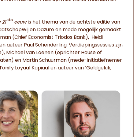
ste
is het thema van de achtste editie van
 21
eeuw
ng MaatschapWij en Dazure en mede mogelijk gemaakt
eman (Chief Economist Triodos Bank), Heidi
 auteur Paul Schenderling. Verdiepingssessies zijn
e), Michael van Loenen (oprichter House of
aten) en Martin Schuurman (mede-initiatiefnemer
nify Loyaal Kapiaal en auteur van ‘Geldgeluk,