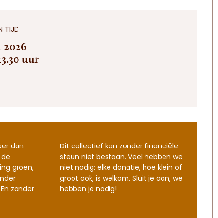
 TIJD
i 2026
13.30 uur
eer dan
Dit collectief kan zonder financiële
 de
steun niet bestaan. Veel hebben we
ing groen,
niet nodig: elke donatie, hoe klein of
nder
groot ook, is welkom. Sluit je aan, we
 En zonder
hebben je nodig!