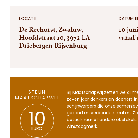
LOCATIE
DATUM EN
De Reehorst, Zwaluw,
10 jun
Hoofdstraat 10, 3972 LA
vanaf 
Driebergen-Rijsenburg
STEUN
Bij MaatschapWij zetten we al m
MAATSCHAPWIJ
zeven jaar denkers en doeners in
schijnwerpers die onze samenlev
gezond en verbonden maken. Zo
10
betaalmuur of andere obstakels.
winstoogmerk.
EURO