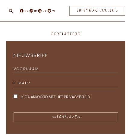
IK STEUN JULLIE >
26K
8K
26K
2K
Facebook
Instagram
Linkedin
Twitter
GERELATEERD
NIEUWSBRIEF
VOORNAAM
E-MAIL
*
IK GA AKKOORD MET HET
PRIVACYBELEID