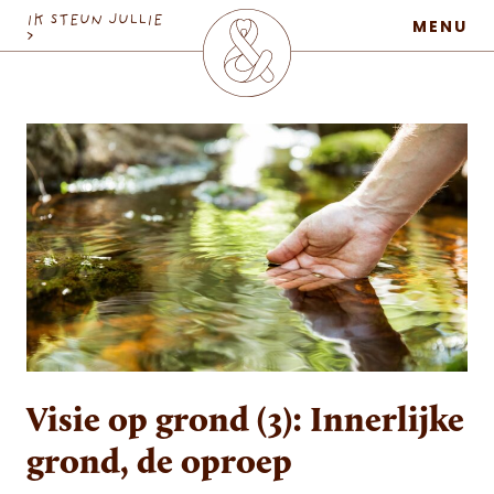
MaatschapWij
IK STEUN JULLIE
MENU
>
Visie op grond (3): Innerlijke
grond, de oproep