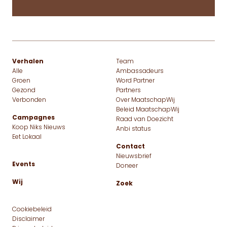
Verhalen
Team
Alle
Ambassadeurs
Groen
Word Partner
Gezond
Partners
Verbonden
Over MaatschapWij
Beleid MaatschapWij
Campagnes
Raad van Doezicht
Koop Niks Nieuws
Anbi status
Eet Lokaal
Contact
Nieuwsbrief
Events
Doneer
Wij
Zoek
Cookiebeleid
Disclaimer