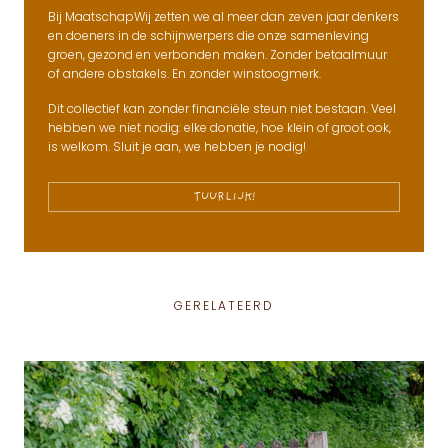
Bij MaatschapWij zetten we al meer dan zeven jaar denkers
en doeners in de schijnwerpers die onze samenleving
groen, gezond en verbonden maken. Zonder betaalmuur
of andere obstakels. En zonder winstoogmerk.
Dit collectief kan zonder financiële steun niet bestaan. Veel
hebben we niet nodig: elke donatie, hoe klein of groot ook,
is welkom. Sluit je aan, we hebben je nodig!
TUURLIJK!
GERELATEERD