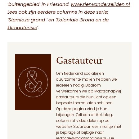
‘buitengebied’ in Friesland.
www.rienvanderzeijden.nl
Lees ook zijn eerdere columns in deze serie:
‘
Stemloze grond
‘ en ‘
Koloniale Grond en de
klimaatcrisis
’.
Gastauteur
Om Nederland socialer en
duurzamer te maken hebben we
iedereen nodig. Daarom
verwelkomen we op MaatschapWij
gastauteurs die hun licht op een
bepaald thema laten schijnen.
Op deze pagina
vind je hun
bijdragen. Zelf een artikel, blog,
column of video delen op de
website? Stuur dan een mailtje met
je bijdrage of bijlage naar
redactie@maatschapwij.nu
. De