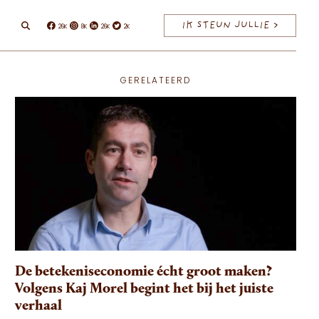
IK STEUN JULLIE >
26K
8K
26K
2K
Facebook
Instagram
Linkedin
Twitter
GERELATEERD
De betekeniseconomie écht groot maken?
Volgens Kaj Morel begint het bij het juiste
verhaal