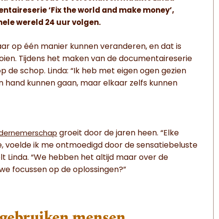
taireserie ‘Fix the world and make money’,
ele wereld 24 uur volgen.
maar op één manier kunnen veranderen, en dat is
oien. Tijdens het maken van de documentaireserie
op de schop. Linda: “Ik heb met eigen ogen gezien
 in hand kunnen gaan, maar elkaar zelfs kunnen
groeit door de jaren heen. “Elke
ndernemerschap
te, voelde ik me ontmoedigd door de sensatiebeluste
lt Linda. “We hebben het altijd maar over de
we focussen op de oplossingen?”
d gebruiken mensen