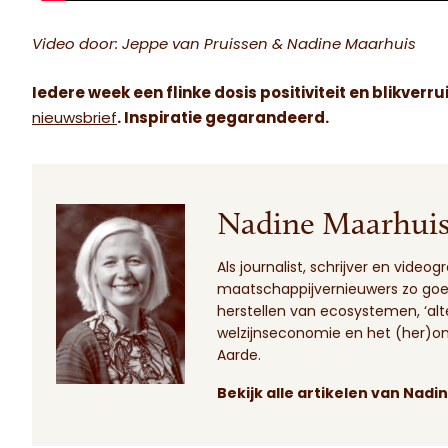
Video door: Jeppe van Pruissen & Nadine Maarhuis
Iedere week een flinke dosis positiviteit en blikverru
nieuwsbrief
. Inspiratie gegarandeerd.
Nadine Maarhui
Als journalist, schrijver en vid
maatschappijvernieuwers zo goed 
herstellen van ecosystemen, ‘al
welzijnseconomie en het (her)o
Aarde.
Bekijk alle artikelen van Nadi