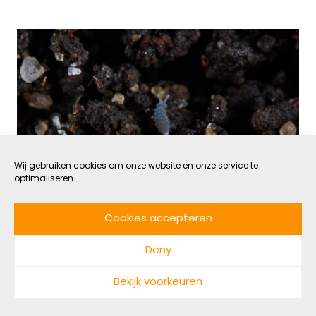
Wij gebruiken cookies om onze website en onze service te
optimaliseren.
De ongeziene (en
Cookies accepteren
onmisbare) wereld onder
Deny
onze voeten: dít gebeurt er
Bekijk voorkeuren
in de bodem