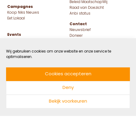
Wij gebruiken cookies om onze website en onze service te
optimaliseren.
De Stadsgroenteboer bouwt
aan een nieuw normaal:
Cookies accepteren
regeneratief voedsel voor
Deny
iedereen
Bekijk voorkeuren
31 MAART 2022
GROEN
DOOR NADINE MAARHUIS
LEESTIJD: 4 MIN