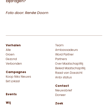
bijdragen?
Foto door: Renée Doorn
Verhalen
Team
Alle
Ambassadeurs
Groen
Word Partner
Gezond
Partners
Verbonden
Over MaatschapWij
Beleid MaatschapWij
Campagnes
Raad van Doezicht
Koop Niks Nieuws
Anbi status
Eet Lokaal
Contact
Nieuwsbrief
Events
Doneer
Wij
Zoek